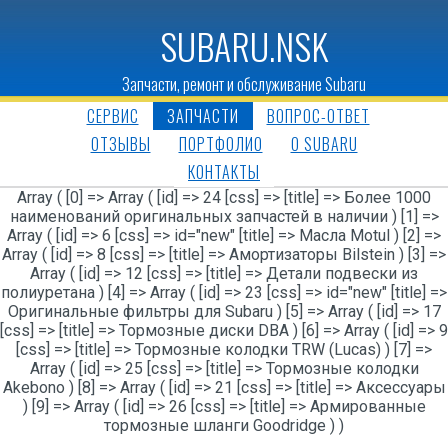
SUBARU.NSK
Запчасти, ремонт и обслуживание Subaru
СЕРВИС
ЗАПЧАСТИ
ВОПРОС-ОТВЕТ
ОТЗЫВЫ
ПОРТФОЛИО
O SUBARU
КОНТАКТЫ
Array ( [0] => Array ( [id] => 24 [css] => [title] => Более 1000
наименований оригинальных запчастей в наличии ) [1] =>
Array ( [id] => 6 [css] => id="new" [title] => Масла Motul ) [2] =>
Array ( [id] => 8 [css] => [title] => Амортизаторы Bilstein ) [3] =>
Array ( [id] => 12 [css] => [title] => Детали подвески из
полиуретана ) [4] => Array ( [id] => 23 [css] => id="new" [title] =>
Оригинальные фильтры для Subaru ) [5] => Array ( [id] => 17
[css] => [title] => Тормозные диски DBA ) [6] => Array ( [id] => 9
[css] => [title] => Тормозные колодки TRW (Lucas) ) [7] =>
Array ( [id] => 25 [css] => [title] => Тормозные колодки
Akebono ) [8] => Array ( [id] => 21 [css] => [title] => Аксессуары
) [9] => Array ( [id] => 26 [css] => [title] => Армированные
тормозные шланги Goodridge ) )